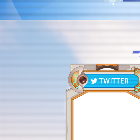
Tweets by NoahsHeart_JP