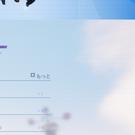
もっと
> >
> >
知
> >