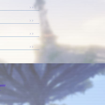
> >
> >
> >
> >